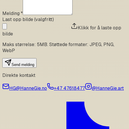
Melding *
Last opp bilde (valgfritt)
Klikk for å laste opp
bilde
Maks størrelse: 5MB. Støttede formater: JPEG, PNG,
WebP
Send melding
Direkte kontakt
HG@HanneGie.no
+47 47618477
@HanneGie.art