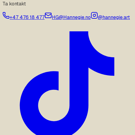
Ta kontakt
+47 476 18 477
HG@Hannegie.no
@hannegie.art